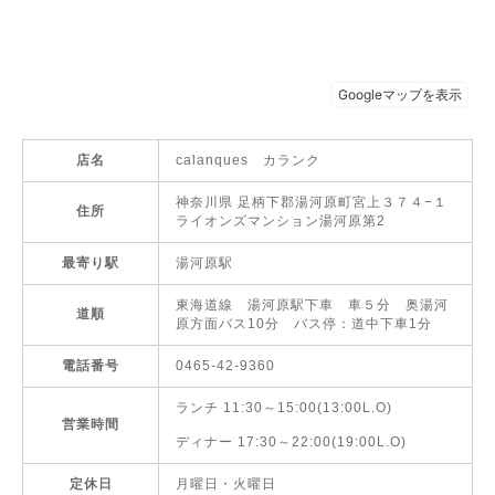
店名
calanques カランク
神奈川県 足柄下郡湯河原町宮上３７４−１
住所
ライオンズマンション湯河原第2
最寄り駅
湯河原駅
東海道線 湯河原駅下車 車５分 奥湯河
道順
原方面バス10分 バス停：道中下車1分
電話番号
0465-42-9360
ランチ 11:30～15:00(13:00L.O)
営業時間
ディナー 17:30～22:00(19:00L.O)
定休日
月曜日・火曜日