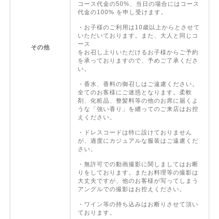
コース代金の50%、当日の場合にはコース
代金の100% を申し受けます。
・お子様のご利用は10歳以上からとさせて
いただいております。また、大人と同じコ
ース
その他
をお召し上りいただけるお子様からご予約
を承っておりますので、予めご了承くださ
い。
・香水、香料の御召しはご遠慮ください。
全てのお客様にご迷惑となります。柔軟
剤、化粧品、整髪料等の他のお席に届くよ
うな「強い香り」を纏ってのご来店はお控
えください。
・ドレスコードは特に設けておりません
が、過度にカジュアルな服装はご遠慮くだ
さい。
・無許可での動画撮影に関しましてはお断
りをしております。またお料理等の撮影は
大丈夫ですが、他のお客様が写ってしまう
アングルでの撮影はお控えください。
・ワイン等の持ち込みはお断りさせて頂い
ております。