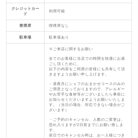
クレジットカー
利用可能
ド
禁煙席
喫煙席なし
駐車場
駐車場あり
※ご来店に関するお願い
全てのお客様に当店での時間を快適にお過
ごし頂くために、
以下の内容をご同席の皆様にも共有して頂
きますようお願い申し上げます。
・昼夜共にシェフのおまかせコースのみの
ご用意となっておりますので、アレルギー
やお苦手な食材等がございましたら事前に
お知らせくださいますようお願いいたしま
す。（当日の場合、対応できない場合がご
ざいます）
・ご予約のキャンセル、人数のご変更は、
恐れ入りますが2日前までにお願い致しま
す。
前日でのキャンセル料は、お一人様につき