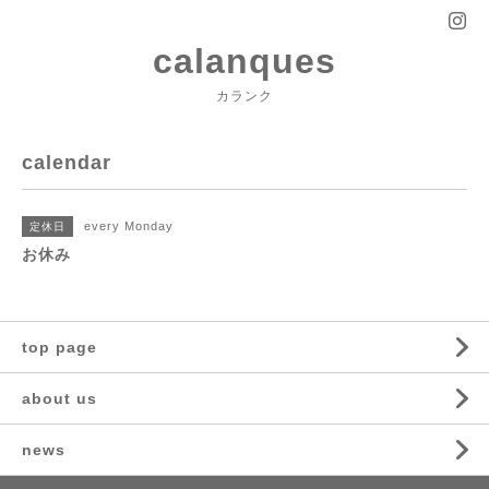
calanques
カランク
calendar
every Monday
定休日
お休み
top page
about us
news