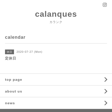
calanques
カランク
calendar
2020-07-27 (Mon)
休日
定休日
top page
about us
news