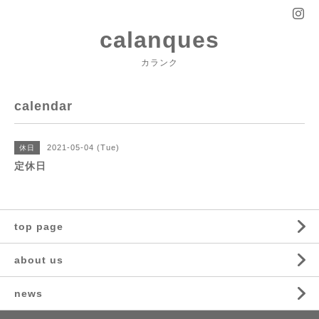
calanques
カランク
calendar
2021-05-04 (Tue)
休日
定休日
top page
about us
news