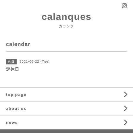
calanques
カランク
calendar
2021-06-22 (Tue)
休日
定休日
top page
about us
news