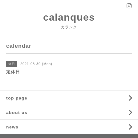
calanques
カランク
calendar
2021-08-30 (Mon)
休日
定休日
top page
about us
news