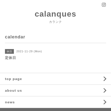
calanques
カランク
calendar
2021-11-29 (Mon)
休日
定休日
top page
about us
news