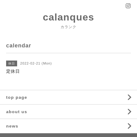
calanques
カランク
calendar
2022-02-21 (Mon)
休日
定休日
top page
about us
news