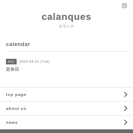
calanques
カランク
calendar
2022-03-01 (Tue)
休日
定休日
top page
about us
news