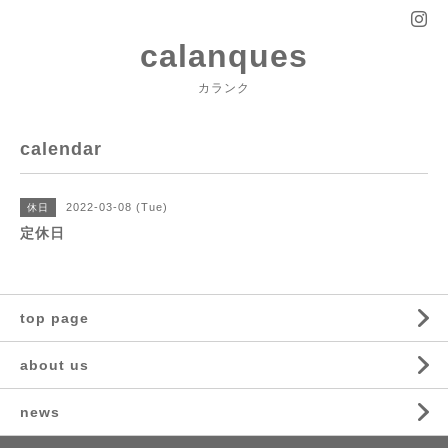
calanques
カランク
calendar
2022-03-08 (Tue)
休日
定休日
top page
about us
news