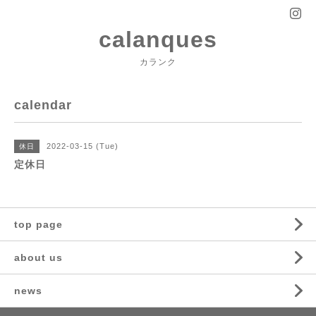
calanques
カランク
calendar
2022-03-15 (Tue)
休日
定休日
top page
about us
news