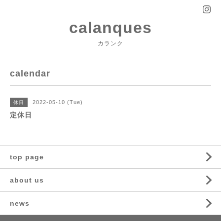
calanques
カランク
calendar
2022-05-10 (Tue)
休日
定休日
top page
about us
news