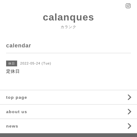
calanques
カランク
calendar
2022-05-24 (Tue)
休日
定休日
top page
about us
news