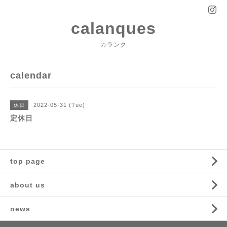
calanques
カランク
calendar
2022-05-31 (Tue)
休日
定休日
top page
about us
news