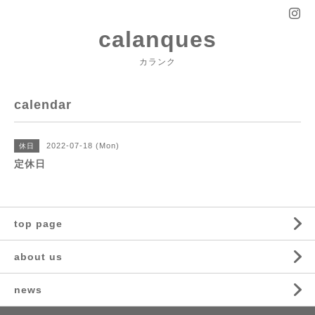
calanques
カランク
calendar
2022-07-18 (Mon)
休日
定休日
top page
about us
news