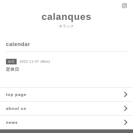
calanques
カランク
calendar
2022-11-07 (Mon)
休日
定休日
top page
about us
news