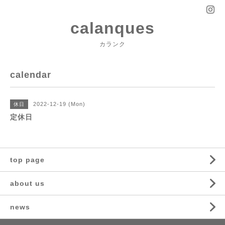
calanques
カランク
calendar
2022-12-19 (Mon)
休日
定休日
top page
about us
news