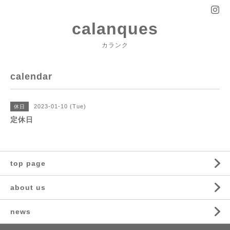
calanques
カランク
calendar
2023-01-10 (Tue)
休日
定休日
top page
about us
news