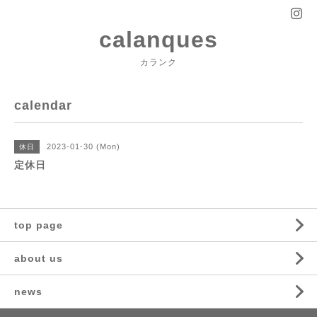
calanques
カランク
calendar
2023-01-30 (Mon)
休日
定休日
top page
about us
news