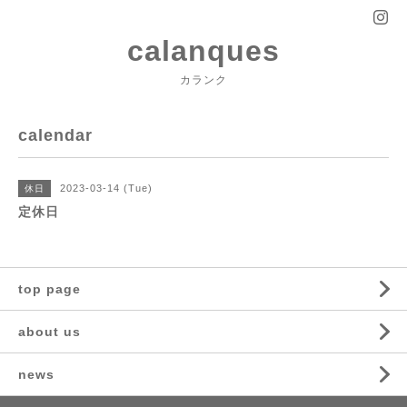
calanques
カランク
calendar
2023-03-14 (Tue)
休日
定休日
top page
about us
news