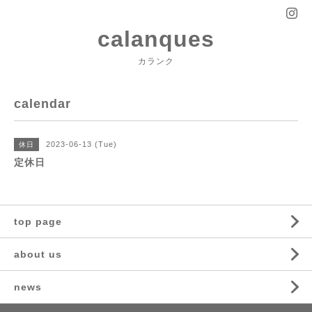
calanques
カランク
calendar
2023-06-13 (Tue)
休日
定休日
top page
about us
news