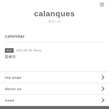
calanques
カランク
calendar
2023-06-26 (Mon)
休日
定休日
top page
about us
news