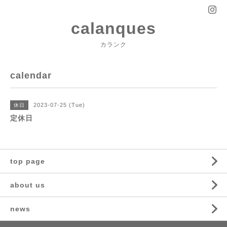
calanques
カランク
calendar
2023-07-25 (Tue)
休日
定休日
top page
about us
news