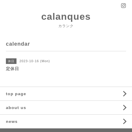
calanques
カランク
calendar
2023-10-16 (Mon)
休日
定休日
top page
about us
news