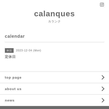
calanques
カランク
calendar
2023-12-04 (Mon)
休日
定休日
top page
about us
news