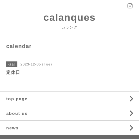
calanques
カランク
calendar
2023-12-05 (Tue)
休日
定休日
top page
about us
news