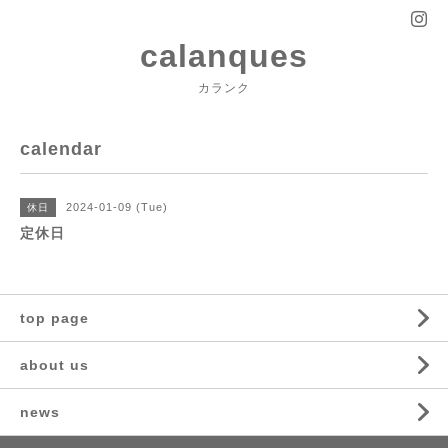
calanques
カランク
calendar
2024-01-09 (Tue)
休日
定休日
top page
about us
news