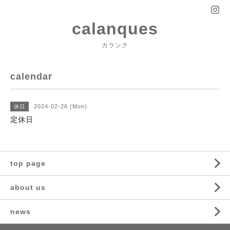
calanques
カランク
calendar
2024-02-26 (Mon)
休日
定休日
top page
about us
news