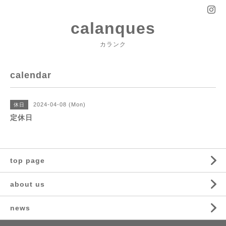
calanques
カランク
calendar
2024-04-08 (Mon)
休日
定休日
top page
about us
news