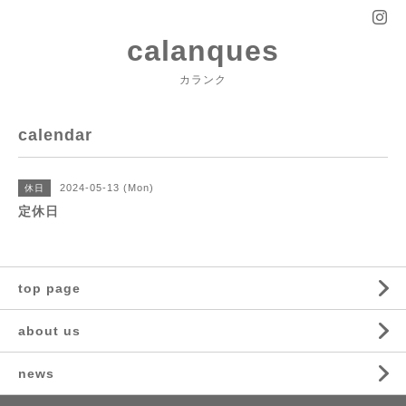
calanques
カランク
calendar
2024-05-13 (Mon)
休日
定休日
top page
about us
news