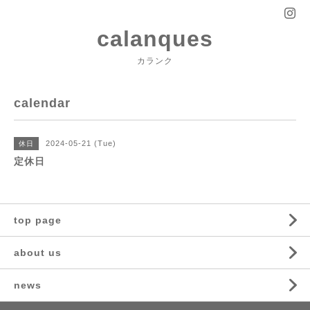
calanques
カランク
calendar
2024-05-21 (Tue)
休日
定休日
top page
about us
news