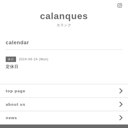
calanques
カランク
calendar
2024-06-24 (Mon)
休日
定休日
top page
about us
news