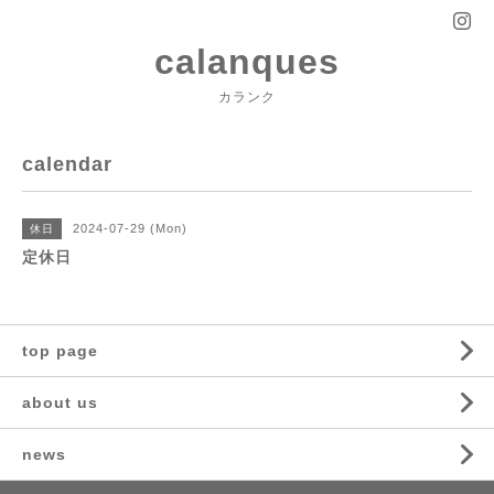
calanques
カランク
calendar
2024-07-29 (Mon)
休日
定休日
top page
about us
news