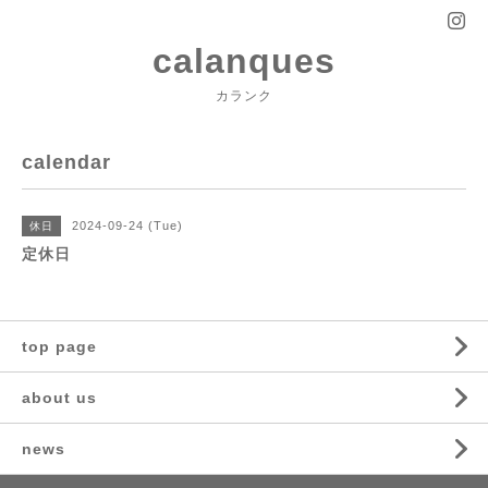
calanques
カランク
calendar
2024-09-24 (Tue)
休日
定休日
top page
about us
news