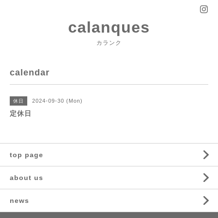
calanques
カランク
calendar
2024-09-30 (Mon)
休日
定休日
top page
about us
news