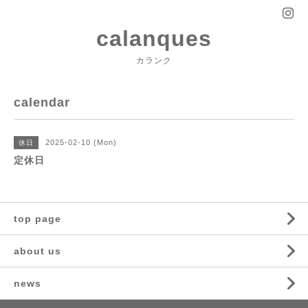
calanques
カランク
calendar
2025-02-10 (Mon)
休日
定休日
top page
about us
news