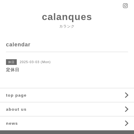
calanques
カランク
calendar
2025-03-03 (Mon)
休日
定休日
top page
about us
news