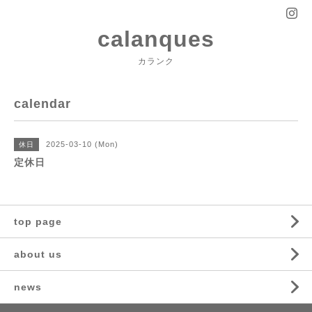
calanques
カランク
calendar
2025-03-10 (Mon)
休日
定休日
top page
about us
news