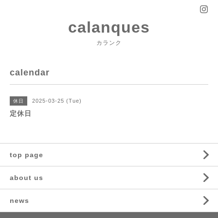
calanques
カランク
calendar
2025-03-25 (Tue)
休日
定休日
top page
about us
news