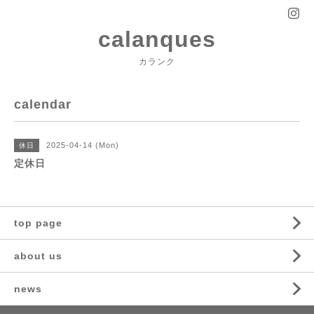
calanques
カランク
calendar
2025-04-14 (Mon)
休日
定休日
top page
about us
news