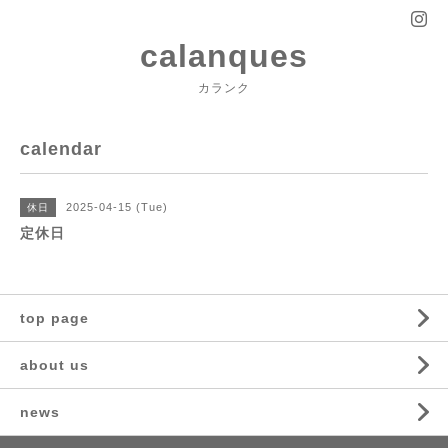
calanques
カランク
calendar
2025-04-15 (Tue)
休日
定休日
top page
about us
news