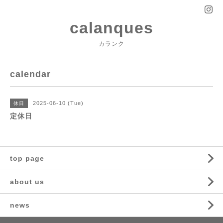
calanques
カランク
calendar
2025-06-10 (Tue)
休日
定休日
top page
about us
news