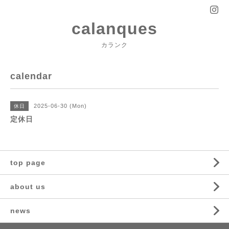
calanques
カランク
calendar
2025-06-30 (Mon)
休日
定休日
top page
about us
news