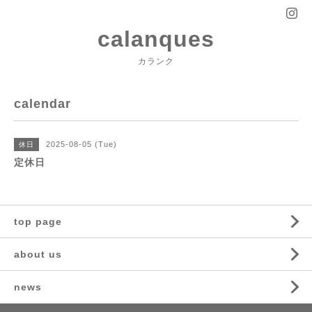
calanques
カランク
calendar
2025-08-05 (Tue)
休日
定休日
top page
about us
news