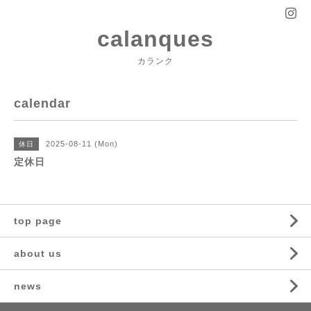
calanques
カランク
calendar
2025-08-11 (Mon)
休日
定休日
top page
about us
news