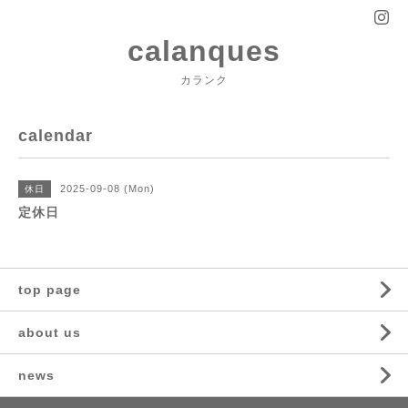
calanques
カランク
calendar
2025-09-08 (Mon)
休日
定休日
top page
about us
news