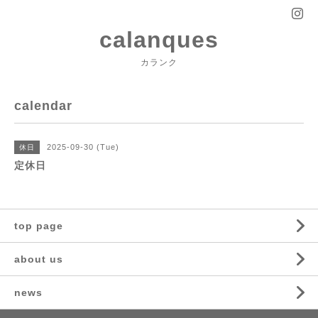
calanques
カランク
calendar
2025-09-30 (Tue)
休日
定休日
top page
about us
news