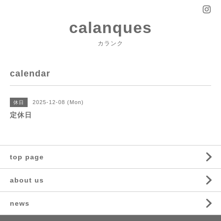
calanques
カランク
calendar
2025-12-08 (Mon)
休日
定休日
top page
about us
news