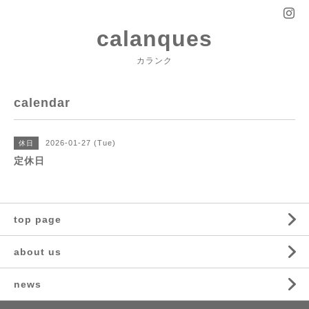
calanques
カランク
calendar
2026-01-27 (Tue)
休日
定休日
top page
about us
news