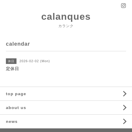
calanques
カランク
calendar
2026-02-02 (Mon)
休日
定休日
top page
about us
news